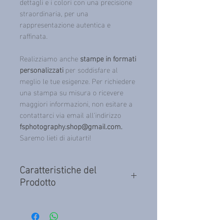
dettagli e i colori con una precisione
straordinaria, per una
rappresentazione autentica e
raffinata.
Realizziamo anche
stampe in formati
personalizzati
per soddisfare al
meglio le tue esigenze. Per richiedere
una stampa su misura o ricevere
maggiori informazioni, non esitare a
contattarci via email all'indirizzo
fsphotography.shop@gmail.com.
Saremo lieti di aiutarti!
Caratteristiche del
Prodotto
Realizzate con materiali di alta qualità, le
nostre stampe combinano resistenza e