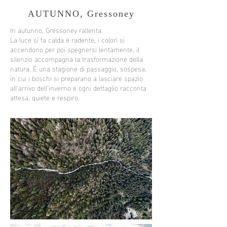
AUTUNNO, Gressoney
In autunno, Gressoney rallenta.
La luce si fa calda e radente, i colori si
accendono per poi spegnersi lentamente, il
silenzio accompagna la trasformazione della
natura. È una stagione di passaggio, sospesa,
in cui i boschi si preparano a lasciare spazio
all’arrivo dell’inverno e ogni dettaglio racconta
attesa, quiete e respiro.