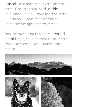
i
ruscelli
in primavera e le verdi distese
estive. E poi ci sono le
notti limpide
,
catturate all’ora blu, dove le prime stelle
illuminano il Monte Rosa e rendono
l’atmosfera magica e senza tempo.
Ogni scatto cattura l’
anima mutevole di
questi luoghi
, dalla maestosità del Monte
Rosa alle prospettive più intime della
natura.