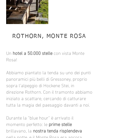
ROTHORN, MONTE ROSA
Un
hotel a 50.000 stelle
con vista Monte
Rosa!
Abbiamo piantato la tenda su uno dei punti
panoramici più belli di Gressoney, proprio
sopra l’alpeggio di Hockene Stei, in
direzione Rothorn. Con il tramonto abbiamo
iniziato a scattare, cercando di catturare
tutta la magia del paesaggio davanti a noi.
Durante la "blue hour" è arrivato il
momento perfetto: le
prime stelle
brillavano, la
nostra tenda risplendeva
nella notte, e il Monte Rosa era ancora