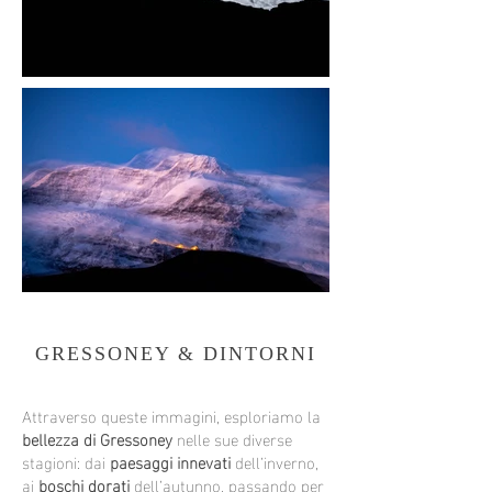
GRESSONEY & DINTORNI
Attraverso queste immagini, esploriamo la
bellezza di Gressoney
nelle sue diverse
stagioni: dai
paesaggi innevati
dell’inverno,
ai
boschi dorati
dell’autunno, passando per