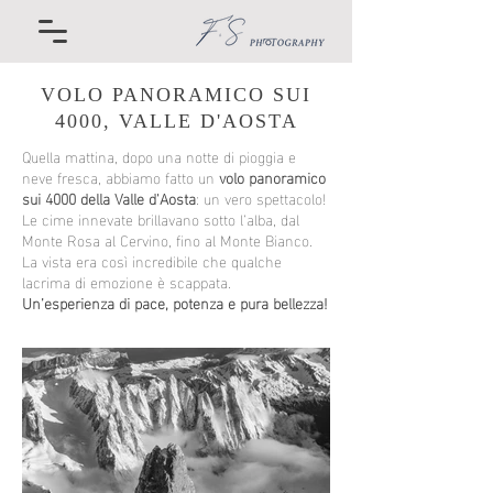
VOLO PANORAMICO SUI
4000, VALLE D'AOSTA
Quella mattina, dopo una notte di pioggia e
neve fresca, abbiamo fatto un
volo panoramico
sui 4000 della Valle d'Aosta
: un vero spettacolo!
Le cime innevate brillavano sotto l’alba, dal
Monte Rosa al Cervino, fino al Monte Bianco.
La vista era così incredibile che qualche
lacrima di emozione è scappata.
Un’esperienza di pace, potenza e pura bellezza!